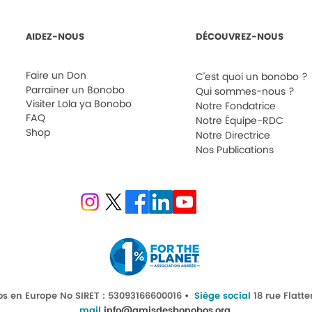
AIDEZ-NOUS
DÉCOUVREZ-NOUS
Faire un Don
C'est quoi un bonobo ?
Parrainer un Bonobo
Qui sommes-nous ?
Visiter Lola ya Bonobo
Notre Fondatrice
FAQ
Notre Équipe-RDC
Shop
Notre Directrice
Nos Publications
os en Europe
No SIRET : 53093166600016
•
Siège social
18 rue Flatte
mail
info@amisdesbonobos.org