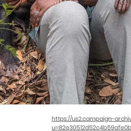
https://us2.campaign-archi
u=82e30512d52c4b59afe0b