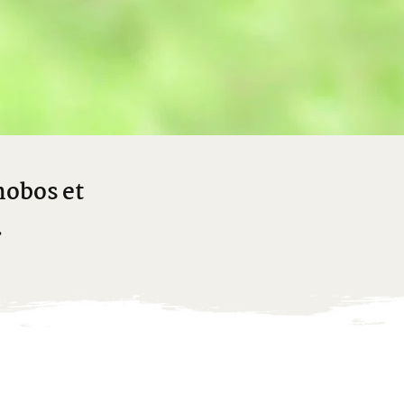
nobos et
.