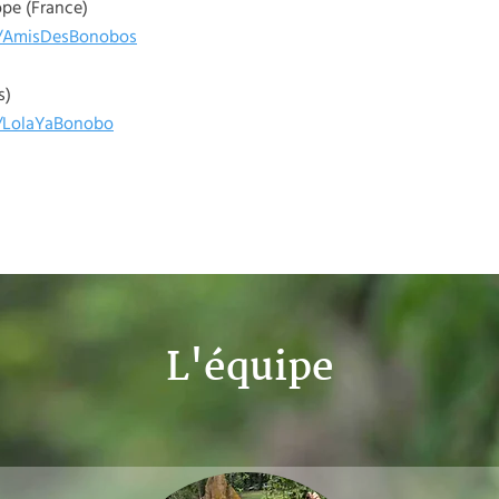
pe (France)
/AmisDesBonobos
s)
/LolaYaBonobo
L'équipe