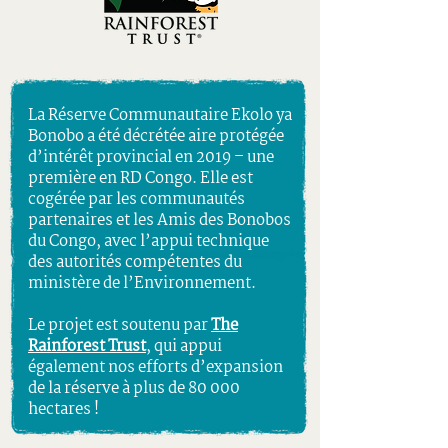
La Réserve Communautaire Ekolo ya
Bonobo a été décrétée aire protégée
d’intérêt provincial en 2019 – une
première en RD Congo. Elle est
cogérée par les communautés
partenaires et les Amis des Bonobos
du Congo, avec l’appui technique
des autorités compétentes du
ministère de l’Environnement.
Le projet est soutenu par
The
Rainforest Trust
, qui appui
également nos efforts d’expansion
de la réserve à plus de 80 000
hectares !