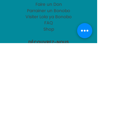
Faire un Don
Parrainer un Bonobo
Visiter Lola ya Bonobo
FAQ
Shop
DÉCOUVREZ-NOUS
C'est quoi un bonobo ?
Qui sommes-nous ?
Notre Fondatrice
Notre Équipe-RDC
Notre Directrice
Nos Publications
CONTACTEZ-NOUS
Contact
s