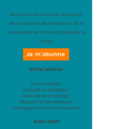
Recevez les actualités du sanctuaire,
des sauvetages des bonobos et de la
conservation de notre forêt protégée au
Congo.
Je m'abonne
NOTRE MISSION
Notre Stratégie
Recueillir et Réhabiliter
Réintroduire et Protéger
Éducation et Sensibilisation
Développement Communautaire
AIDEZ-NOUS