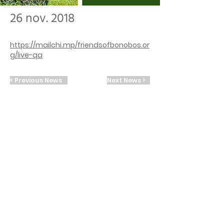
26 nov. 2018
https://mailchi.mp/friendsofbonobos.or
g/live-qa
< Previous News
Next News >