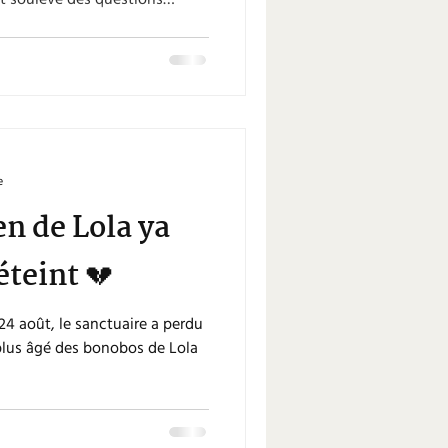
nt soulevé des questions
e en sorte que ce projet
cales et aux peuples
idéo, Fanny Minesi, directrice
go (ABC), rappelle que ces
on seulement consultées
et Préalable), ma
e
en de Lola ya
éteint 💔
4 août, le sanctuaire a perdu
e plus âgé des bonobos de Lola