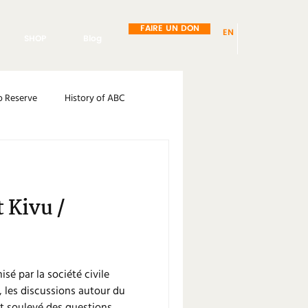
FAIRE UN DON
EN
SHOP
Blog
o Reserve
History of ABC
Health and Safety
Tourism
 Kivu /
isé par la société civile
 les discussions autour du