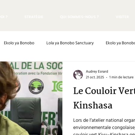
OI ?
STRATÉGIE
QUI SOMMES-NOUS ?
VISITER
Ekolo ya Bonobo
Lola ya Bonobo Sanctuary
Ekolo ya Bonob
Rescues
Media
Friends of Bonobos
Research
Audrey Esnard
21 oct. 2025
1 min de lecture
Le Couloir Vert
Kinshasa
Lors de l’atelier national organ
environnementale congolaise,