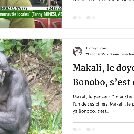
couloir vert Kivu–Kinshasa o
essentielles : 🌱 Comment fair
bénéficie aux communautés lo
autochtones ? 🎙️ Dans cette v
des Amis des Bonobos du Con
communautés doivent être n
(Consentement Libre Informé 
Audrey Esnard
29 août 2025
2 min de lectur
Makali, le doy
Bonobo, s’est 
Makali, le penseur Dimanche 2
l’un de ses piliers. Makali , l
ya Bonobo, s’est...